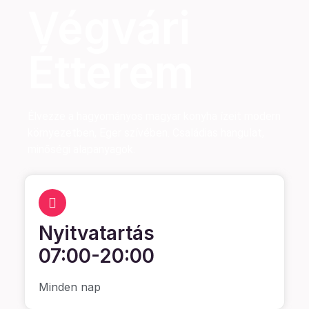
Végvári
Étterem
Élvezze a hagyományos magyar konyha ízeit modern
környezetben, Eger szívében. Családias hangulat,
minőségi alapanyagok.
Nyitvatartás
07:00-20:00
Minden nap