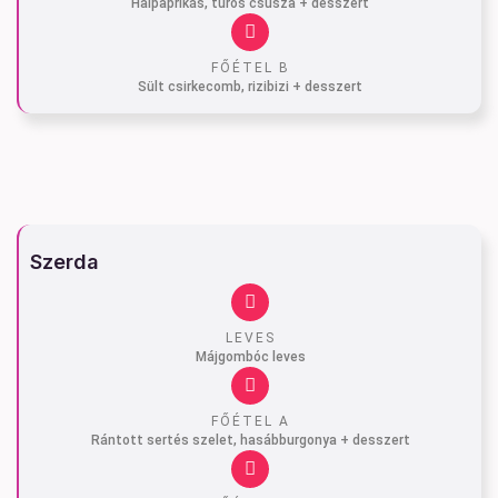
Halpaprikás, túrós csusza + desszert
FŐÉTEL B
Sült csirkecomb, rizibizi + desszert
Szerda
LEVES
Májgombóc leves
FŐÉTEL A
Rántott sertés szelet, hasábburgonya + desszert