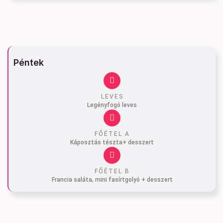
Péntek
LEVES
Legényfogó leves
FŐÉTEL A
Káposztás tészta+ desszert
FŐÉTEL B
Francia saláta, mini fasírtgolyó + desszert