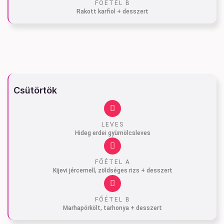
FŐÉTEL B
Rakott karfiol + desszert
Csütörtök
LEVES
Hideg erdei gyümölcsleves
FŐÉTEL A
Kijevi jércemell, zöldséges rizs + desszert
FŐÉTEL B
Marhapörkölt, tarhonya + desszert