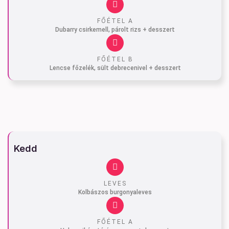
FŐÉTEL A
Dubarry csirkemell, párolt rizs + desszert
FŐÉTEL B
Lencse főzelék, sült debrecenivel + desszert
Kedd
LEVES
Kolbászos burgonyaleves
FŐÉTEL A