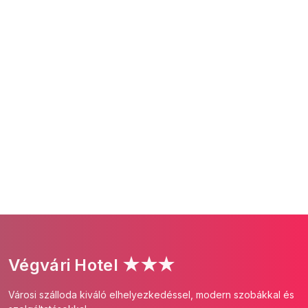
Végvári Hotel ★★★
Városi szálloda kiváló elhelyezkedéssel, modern szobákkal és