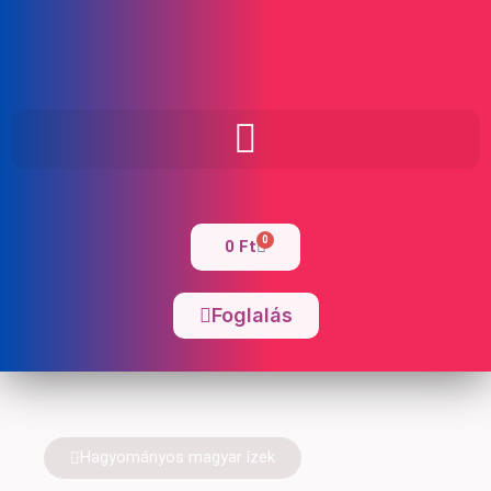
0
0
Ft
Foglalás
Hagyományos magyar ízek